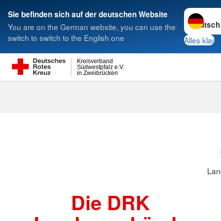
Sprache w
Sie befinden sich auf der deutschen Website
You are on the German website, you can use the
Suche
switch to switch to the English one
Alles klar
Kreisverband
Südwestpfalz e.V.
in Zweibrücken
Landesverbä
Lan
Die DRK