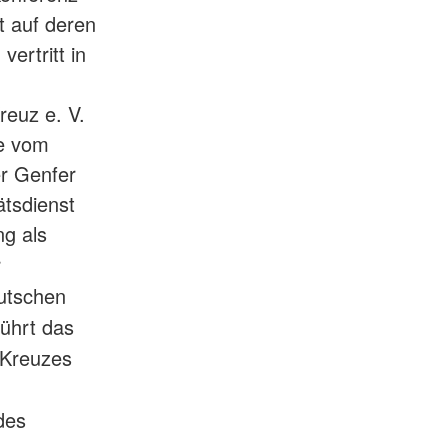
 auf deren
ertritt in
reuz e. V.
ee vom
er Genfer
tsdienst
g als
r
utschen
führt das
 Kreuzes
des