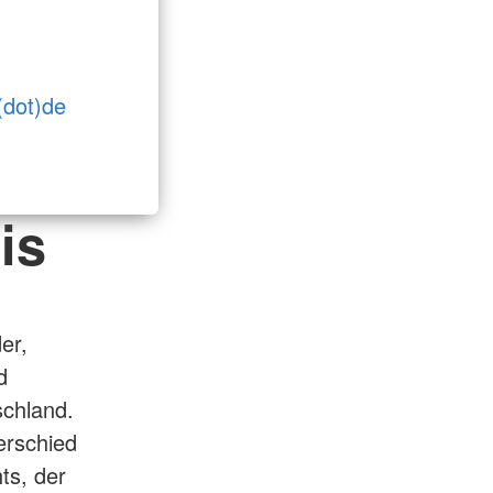
(dot)de
is
er,
d
schland.
erschied
ts, der