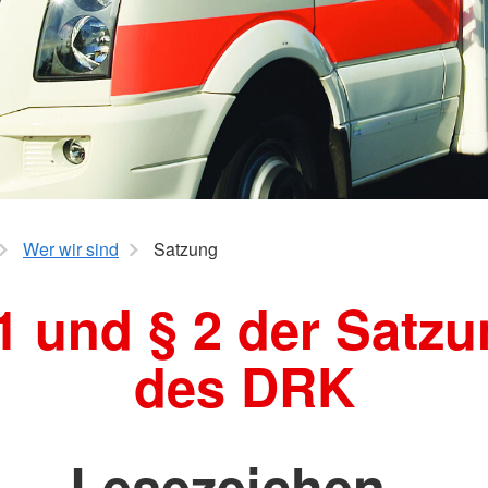
Wer wir sind
Satzung
1 und § 2 der Satz
des DRK
Lesezeichen -