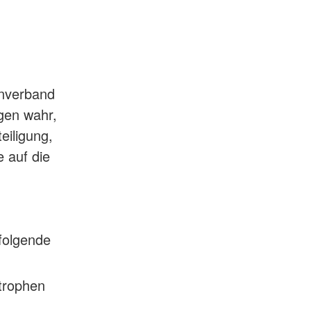
enverband
igen wahr,
eiligung,
 auf die
folgende
strophen