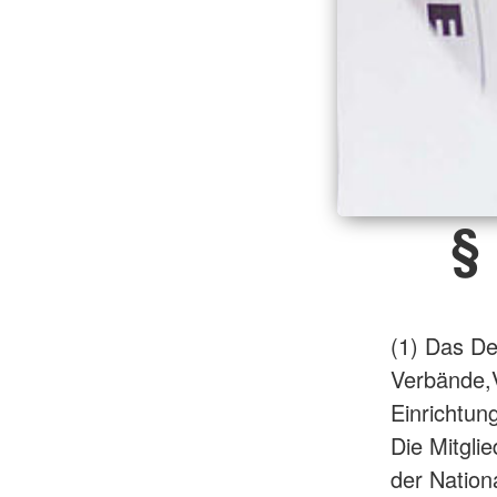
§
(1) Das De
Verbände,V
Einrichtun
Die Mitgli
der Nation