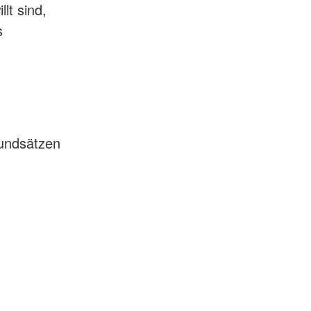
lt sind,
s
rundsätzen