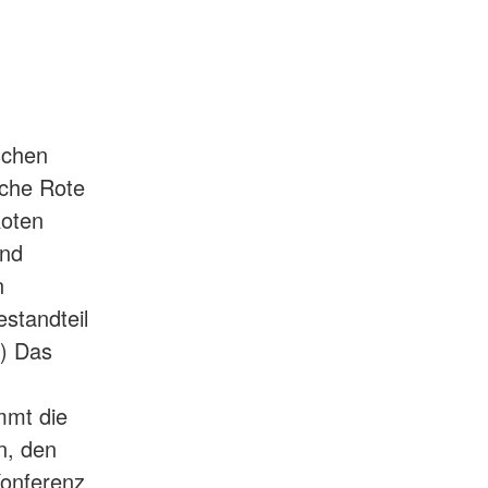
schen
sche Rote
Roten
und
n
standteil
3) Das
mmt die
n, den
Konferenz