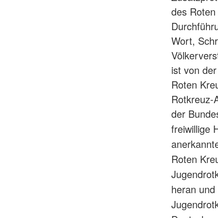
des Roten
Durchführu
Wort, Schr
Völkervers
ist von de
Roten Kreu
Rotkreuz-A
der Bundes
freiwillige
anerkannt
Roten Kreu
Jugendrot
heran und 
Jugendrotk