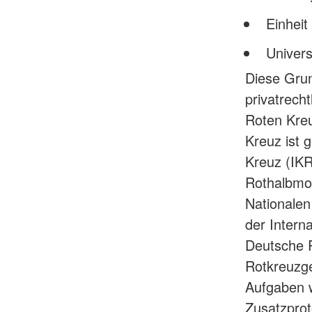
Einheit
Universa
Diese Grun
privatrech
Roten Kreu
Kreuz ist 
Kreuz (IKR
Rothalbmo
Nationalen
der Intern
Deutsche R
Rotkreuzge
Aufgaben 
Zusatzprot