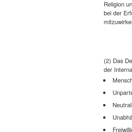
Religion un
bei der Er
mitzuwirke
(2) Das De
der Inter
Menschl
Unparte
Neutral
Unabhä
Freiwill