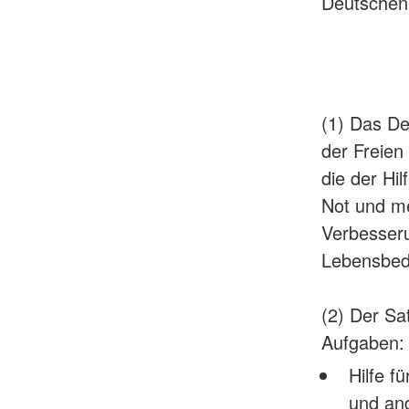
Deutschen
(1) Das De
der Freien
die der Hi
Not und me
Verbesseru
Lebensbed
(2) Der Sa
Aufgaben:
Hilfe f
und and