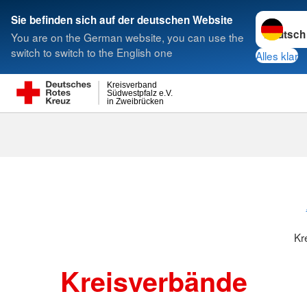
Sprache w
Sie befinden sich auf der deutschen Website
You are on the German website, you can use the
Suche
switch to switch to the English one
Alles klar
Kreisverband
Südwestpfalz e.V.
in Zweibrücken
Kreisverbänd
Kr
Kreisverbände