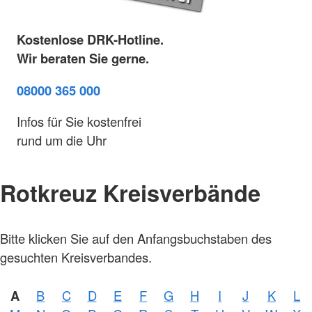
Kostenlose DRK-Hotline.
Wir beraten Sie gerne.
08000 365 000
Infos für Sie kostenfrei
rund um die Uhr
Rotkreuz Kreisverbände
Foto:
Bitte klicken Sie auf den Anfangsbuchstaben des
A.
Zelck /
gesuchten Kreisverbandes.
DRKS,
Karte:
©…
A
B
C
D
E
F
G
H
I
J
K
L
Foto:
A.