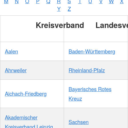
M
N
O
P
Q
R
S
T
U
V
W
X
Zelck /
DRK-
Y
Z
Service
GmbH
Kreisverband
Landesv
Aalen
Baden-Württemberg
Ahrweiler
Rheinland-Pfalz
Bayerisches Rotes
Aichach-Friedberg
Kreuz
Akademischer
Sachsen
Kreisverband Leipzig