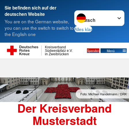
Sie befinden sich auf der
Sprache wechseln zu
deutschen Website
Suche
You are on the German website,
you can use the switch to switch to
Alles klar
the English one
Kreisverband
Spenden
Menü
Südwestpfalz e.V.
in Zweibrücken
Foto: Michael Handelmann / DRK
Der Kreisverband
Musterstadt