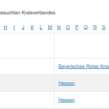
gesuchten Kreisverbandes.
H
I
J
K
L
M
N
O
P
Q
R
S
Bayerisches Rotes Kre
Hessen
Hessen