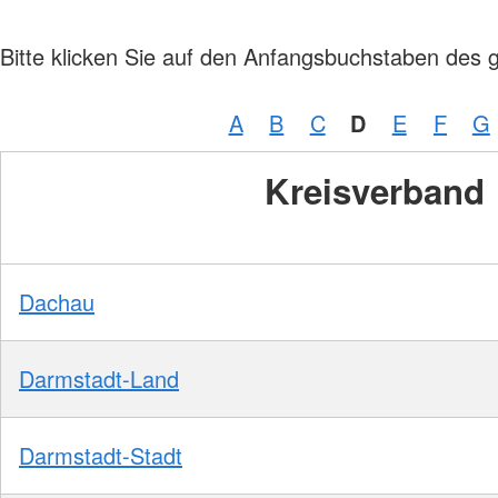
Bitte klicken Sie auf den Anfangsbuchstaben des 
A
B
C
D
E
F
G
Kreisverband
Dachau
Darmstadt-Land
Darmstadt-Stadt