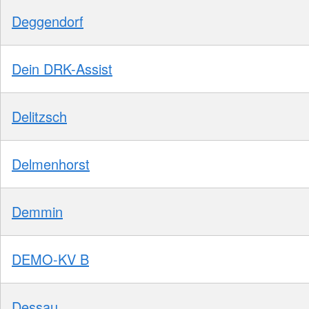
Deggendorf
Dein DRK-Assist
Delitzsch
Delmenhorst
Demmin
DEMO-KV B
Dessau