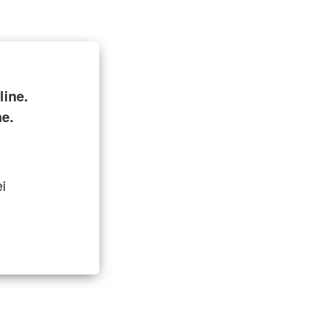
ine.
ne.
i