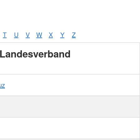
T
U
V
W
X
Y
Z
Landesverband
Foto:
A.
Zelck /
DRKS,
Karte:
©…
uz