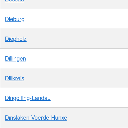
Dieburg
Diepholz
Dillingen
Dillkreis
Dingolfing-Landau
Dinslaken-Voerde-Hünxe