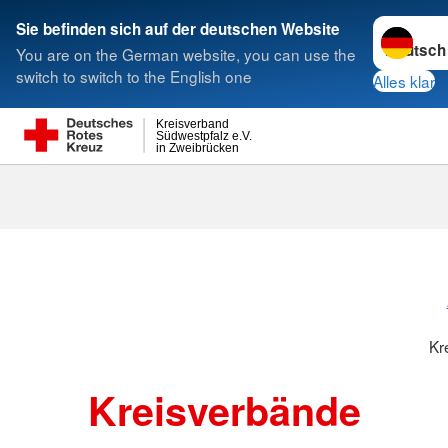
Sprache w
Sie befinden sich auf der deutschen Website
You are on the German website, you can use the
Suche
switch to switch to the English one
Alles klar
Kreisverband
Südwestpfalz e.V.
in Zweibrücken
Kreisverbänd
Kr
Kreisverbände