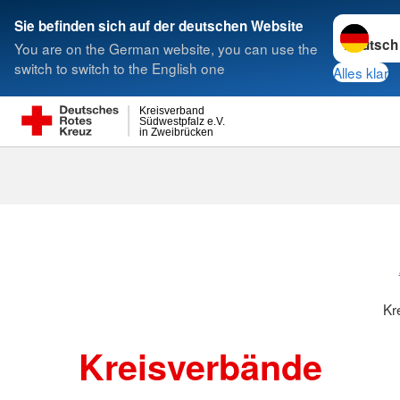
Sprache w
Sie befinden sich auf der deutschen Website
You are on the German website, you can use the
Suche
switch to switch to the English one
Alles klar
Kreisverband
Südwestpfalz e.V.
in Zweibrücken
Kreisverbänd
Kr
Kreisverbände