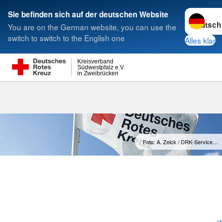
Sprache w
Sie befinden sich auf der deutschen Website
You are on the German website, you can use the
Suche
switch to switch to the English one
Alles klar
Kreisverband
Südwestpfalz e.V.
in Zweibrücken
Unser Präsid
Foto: A. Zelck / DRK-Service…