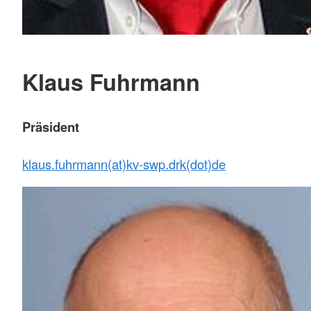
Klaus Fuhrmann
Präsident
klaus.fuhrmann(at)kv-swp.drk(dot)de