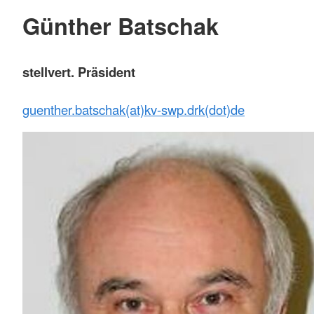
Günther Batschak
stellvert. Präsident
guenther.batschak(at)kv-swp.drk(dot)de