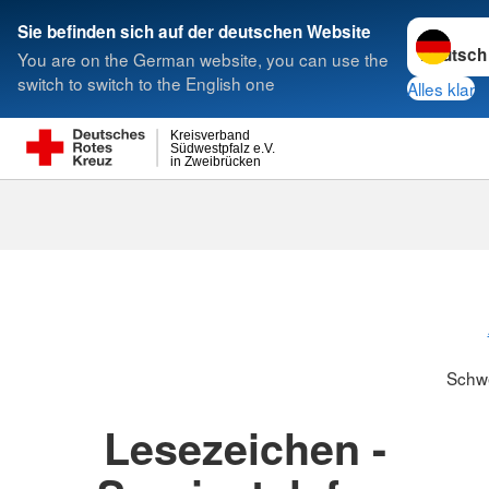
Sprache w
Sie befinden sich auf der deutschen Website
You are on the German website, you can use the
Suche
switch to switch to the English one
Alles klar
Kreisverband
Südwestpfalz e.V.
in Zweibrücken
Schwesternsc
Schw
Lesezeichen -