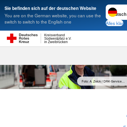
Sprache w
Sie befinden sich auf der deutschen Website
You are on the German website, you can use the
Suche
switch to switch to the English one
Alles klar
Kreisverband
Südwestpfalz e.V.
in Zweibrücken
First Respon
Foto: A. Zelck / DRK-Service…