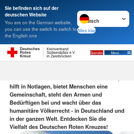
Sie befinden sich auf der
Sprache wechseln zu
deutschen Website
Suche
You are on the German website,
you can use the switch to switch to
Alles klar
the English one
Kreisverband
Spenden
Menü
Südwestpfalz e.V.
in Zweibrücken
Das DRK
Das Deutsche Rote Kreuz rettet Menschen,
hilft in Notlagen, bietet Menschen eine
Gemeinschaft, steht den Armen und
Bedürftigen bei und wacht über das
humanitäre Völkerrecht - in Deutschland und
in der ganzen Welt. Entdecken Sie die
Vielfalt des Deutschen Roten Kreuzes!