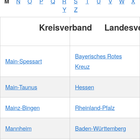
M
N
O
P
Q
R
S
T
U
V
W
X
Zelck /
DRK-
Y
Z
Service
GmbH
Kreisverband
Landesv
Bayerisches Rotes
Main-Spessart
Kreuz
Main-Taunus
Hessen
Mainz-Bingen
Rheinland-Pfalz
Mannheim
Baden-Württemberg