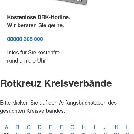
Kostenlose DRK-Hotline.
Wir beraten Sie gerne.
08000 365 000
Infos für Sie kostenfrei
rund um die Uhr
Rotkreuz Kreisverbände
Foto:
Bitte klicken Sie auf den Anfangsbuchstaben des
A.
Zelck /
gesuchten Kreisverbandes.
DRKS,
Karte:
©…
A
B
C
D
E
F
G
H
I
J
K
L
Foto:
A.