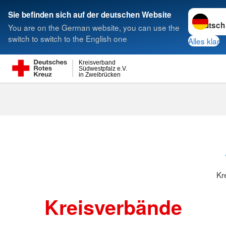
Sprache w
Sie befinden sich auf der deutschen Website
You are on the German website, you can use the
Suche
switch to switch to the English one
Alles klar
Kreisverband
Südwestpfalz e.V.
in Zweibrücken
Kreisverbänd
Kr
Kreisverbände