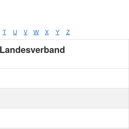
T
U
V
W
X
Y
Z
Landesverband
Foto:
A.
Zelck /
DRKS,
Karte:
©…