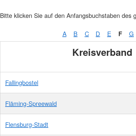
Bitte klicken Sie auf den Anfangsbuchstaben des 
A
B
C
D
E
F
G
Kreisverband
Fallingbostel
Fläming-Spreewald
Flensburg-Stadt