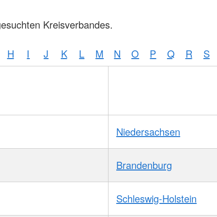
gesuchten Kreisverbandes.
H
I
J
K
L
M
N
O
P
Q
R
S
Niedersachsen
Brandenburg
Schleswig-Holstein