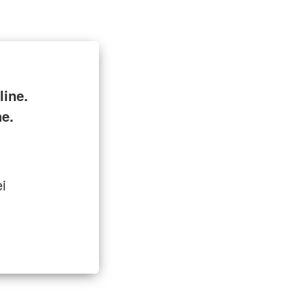
ine.
ne.
i