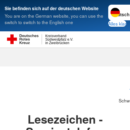
Sprache w
Sie befinden sich auf der deutschen Website
You are on the German website, you can use the
Suche
switch to switch to the English one
Alles klar
Kreisverband
Südwestpfalz e.V.
in Zweibrücken
Schwesternsc
Schw
Lesezeichen -