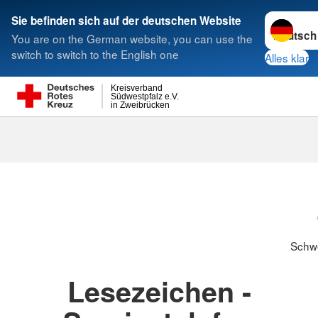
Sprache w
Sie befinden sich auf der deutschen Website
You are on the German website, you can use the
Suche
switch to switch to the English one
Alles klar
Kreisverband
Südwestpfalz e.V.
in Zweibrücken
Schwesternsc
Schw
Lesezeichen -