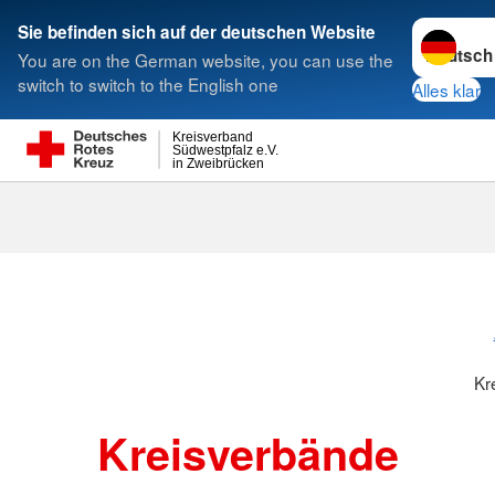
Sprache w
Sie befinden sich auf der deutschen Website
You are on the German website, you can use the
Suche
switch to switch to the English one
Alles klar
Kreisverband
Südwestpfalz e.V.
in Zweibrücken
Kreisverbänd
Kr
Kreisverbände