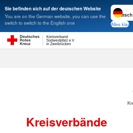
Sprache w
Sie befinden sich auf der deutschen Website
You are on the German website, you can use the
Suche
switch to switch to the English one
Alles klar
Kreisverband
Südwestpfalz e.V.
in Zweibrücken
Kreisverbänd
Kr
Kreisverbände