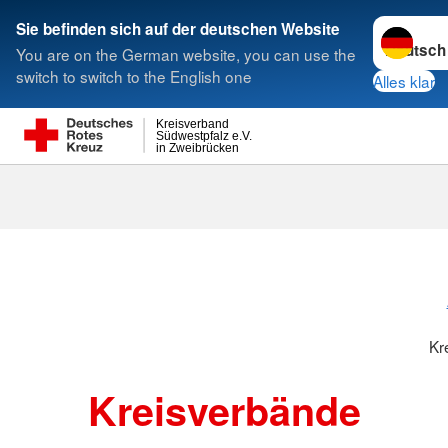
Sprache w
Sie befinden sich auf der deutschen Website
You are on the German website, you can use the
Suche
switch to switch to the English one
Alles klar
Kreisverband
Südwestpfalz e.V.
in Zweibrücken
Kreisverbänd
Kr
Kreisverbände