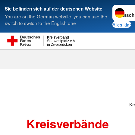
Sprache w
Sie befinden sich auf der deutschen Website
You are on the German website, you can use the
Suche
switch to switch to the English one
Alles klar
Kreisverband
Südwestpfalz e.V.
in Zweibrücken
Kreisverbänd
Kr
Kreisverbände