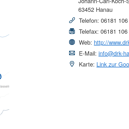
Johann-Carl-Koch-S
63452
Hanau
Telefon:
06181 106
Telefax:
06181 106
Web:
http://www.d
E-Mail:
info@drk-h
Karte:
Link zur Go