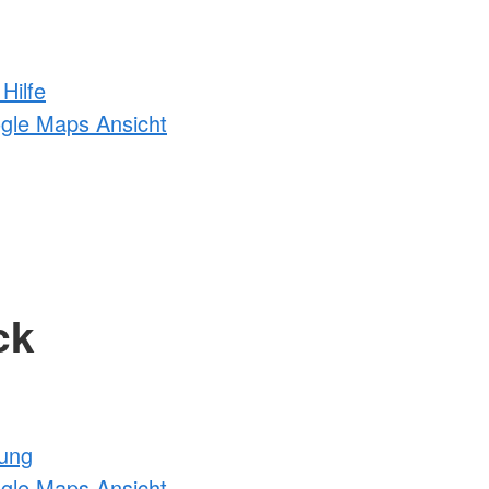
Hilfe
ogle Maps Ansicht
ck
tung
ogle Maps Ansicht