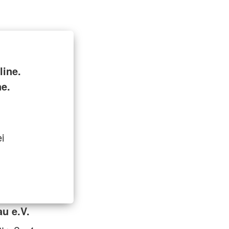
ine.
ne.
i
u e.V.