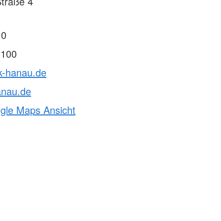
traße 4
 0
 100
rk-hanau.de
anau.de
ogle Maps Ansicht