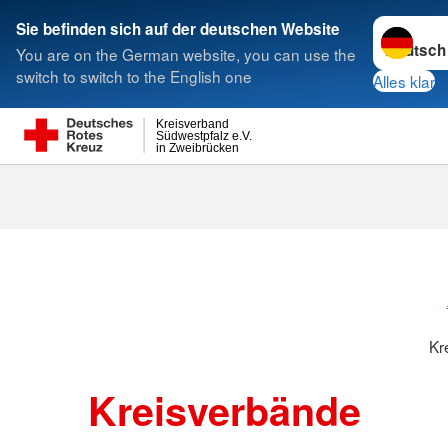
Sprache w
Sie befinden sich auf der deutschen Website
You are on the German website, you can use the
Suche
switch to switch to the English one
Alles klar
Kreisverband
Südwestpfalz e.V.
in Zweibrücken
Kreisverbänd
Kr
Kreisverbände