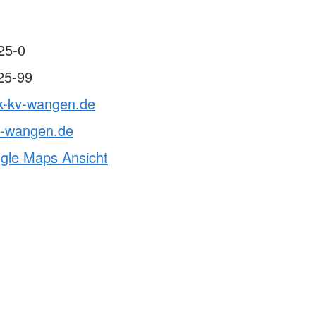
25-0
25-99
rk-kv-wangen.de
v-wangen.de
ogle Maps Ansicht