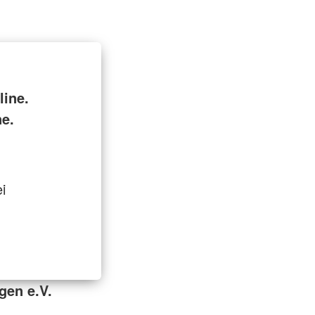
ine.
ne.
i
gen e.V.