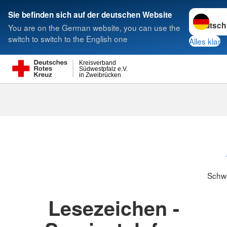
Sprache w
Sie befinden sich auf der deutschen Website
You are on the German website, you can use the
Suche
switch to switch to the English one
Alles klar
Kreisverband
Südwestpfalz e.V.
in Zweibrücken
Schwesternsc
Schw
Lesezeichen -