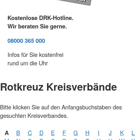
Kostenlose DRK-Hotline.
Wir beraten Sie gerne.
08000 365 000
Infos für Sie kostenfrei
rund um die Uhr
Rotkreuz Kreisverbände
Foto:
Bitte klicken Sie auf den Anfangsbuchstaben des
A.
Zelck /
gesuchten Kreisverbandes.
DRKS,
Karte:
©…
A
B
C
D
E
F
G
H
I
J
K
L
Foto:
A.