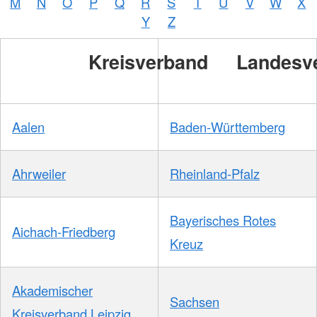
M
N
O
P
Q
R
S
T
U
V
W
X
Zelck /
DRK-
Y
Z
Service
GmbH
Kreisverband
Landesv
Aalen
Baden-Württemberg
Ahrweiler
Rheinland-Pfalz
Bayerisches Rotes
Aichach-Friedberg
Kreuz
Akademischer
Sachsen
Kreisverband Leipzig