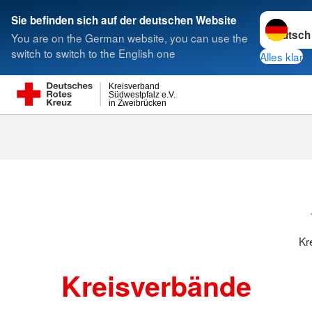
Sprache w
Sie befinden sich auf der deutschen Website
You are on the German website, you can use the
Suche
switch to switch to the English one
Alles klar
Kreisverband
Südwestpfalz e.V.
in Zweibrücken
Kreisverbänd
Kr
Kreisverbände