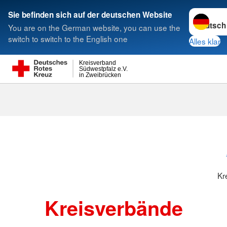
Sprache w
Sie befinden sich auf der deutschen Website
You are on the German website, you can use the
Suche
switch to switch to the English one
Alles klar
Kreisverband
Südwestpfalz e.V.
in Zweibrücken
Kreisverbänd
Kr
Kreisverbände