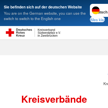
Sprache w
Sie befinden sich auf der deutschen Website
You are on the German website, you can use the
Suche
switch to switch to the English one
Alles klar
Kreisverband
Südwestpfalz e.V.
in Zweibrücken
Kreisverbänd
Kr
Kreisverbände