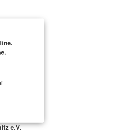
ine.
ne.
i
itz e.V.