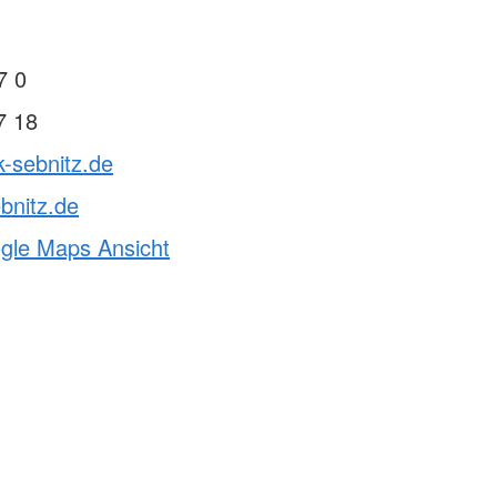
7 0
7 18
k-sebnitz.de
bnitz.de
ogle Maps Ansicht