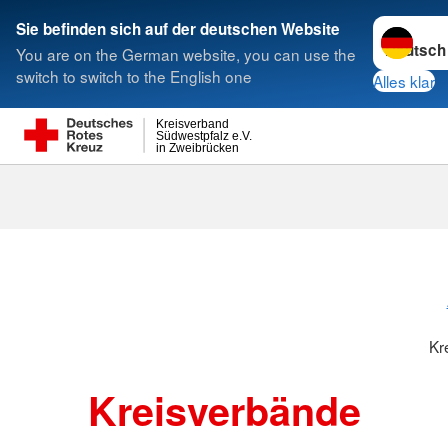
Sprache w
Sie befinden sich auf der deutschen Website
You are on the German website, you can use the
Suche
switch to switch to the English one
Alles klar
Kreisverband
Südwestpfalz e.V.
in Zweibrücken
Kreisverbänd
Kr
Kreisverbände