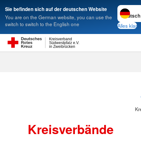
Sprache w
Sie befinden sich auf der deutschen Website
You are on the German website, you can use the
Suche
switch to switch to the English one
Alles klar
Kreisverband
Südwestpfalz e.V.
in Zweibrücken
Kreisverbänd
Kr
Kreisverbände