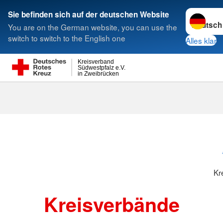
Sprache w
Sie befinden sich auf der deutschen Website
You are on the German website, you can use the
Suche
switch to switch to the English one
Alles klar
Kreisverband
Südwestpfalz e.V.
in Zweibrücken
Kreisverbänd
Kr
Kreisverbände