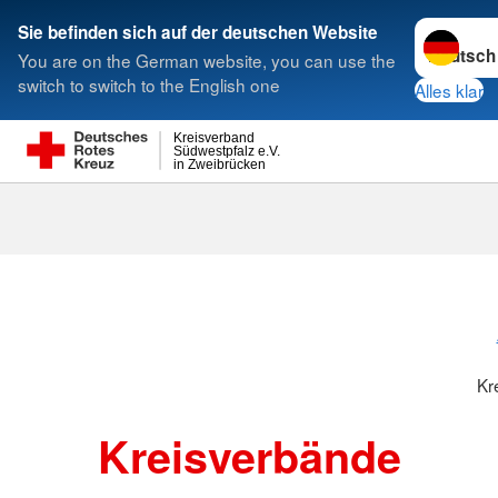
Sprache w
Sie befinden sich auf der deutschen Website
You are on the German website, you can use the
Suche
switch to switch to the English one
Alles klar
Kreisverband
Südwestpfalz e.V.
in Zweibrücken
Kreisverbänd
Kr
Kreisverbände