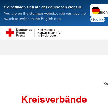
Sprache w
Sie befinden sich auf der deutschen Website
You are on the German website, you can use the
Suche
switch to switch to the English one
Alles klar
Kreisverband
Südwestpfalz e.V.
in Zweibrücken
Kreisverbänd
Kr
Kreisverbände