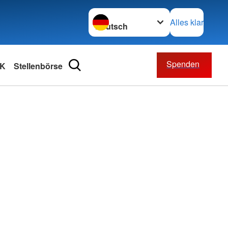
Sprache wechseln zu
Alles klar
Spenden
RK
Stellenbörse
nt
 Tretboote
Suchdienst
e
en Minigolfplatz
rbände
Suchdienst
spenden
iten & Preise
Kreisauskunftsbüro
erbände
ndienste
nfragen
nschaften
und Sozialarbeit
z international
ften
retariat
onder