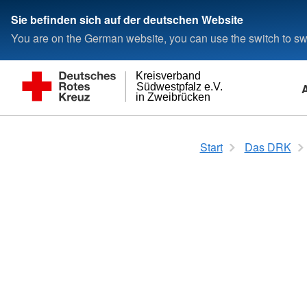
Sie befinden sich auf der deutschen Website
You are on the German website, you can use the switch to swi
Kreisverband
Südwestpfalz e.V.
in Zweibrücken
Alltagshilfen
Erste Hilfe
Inklusionsbetriebe
Wer wir sind
Unsere Quartierstr
Ausbildung für Ber
Backshop Brotkör
Selbstverständnis
Start
Das DRK
Ambulante Pflege
Erste Hilfe Ausbildung
Was ist ein Inklusionsbetrieb?
Unser Präsidium
Begegnungstätte Quar
Sanitätsausbildung
Über unseren Backs
Grundsätze
"Neue Mitte"
Betreutes Wohnen
Erste Hilfe Fortbildung
Unsere Inklusionsbetriebe
Satzung
Sprechfunklehrgang
Öffnungszeiten
Leitbild
Begegnungsstätte Qua
Fahrdienst
Erste Hilfe am Kind
Warum uns diese Betriebe so
Organigramm
Rettungssanitäter/in
Unsere Backwaren
Compliance
"an der Steinhauser 
wichtig sind
Hausnotruf
Erste Hilfe für Lehrkräfte
Bestellungen
Auftrag
Begegnungstätte Quar
Hauswirtschaftliche Hilfen
Kurs AED- Frühdefibrillation
"Sechsmorgen"
Kontakt
Geschichte
Begegnungsstätte
Erste Hilfe bei Senioren
Mehrgenerationenhaus
Quartiersmanagement
Projekt Gemeinsam.Digital