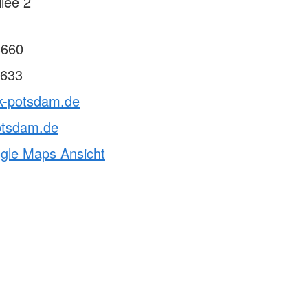
lee 2
3660
633
rk-potsdam.de
otsdam.de
ogle Maps Ansicht