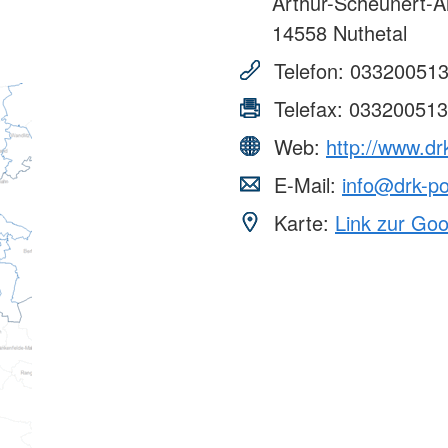
Arthur-Scheunert-Al
14558
Nuthetal
Telefon:
03320051
Telefax:
033200513
Web:
http://www.d
E-Mail:
info@drk-p
Karte:
Link zur Go