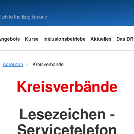
tch to the English one
Angebote
Kurse
Inklusionsbetriebe
Aktuelles
Das D
effs
eitschaften
bchen
Kinder, Jugend und Familie
Postshop DRK-Office
Kontakt
Engageme
Minigolf &
Adressen
Adressen
Kreisverbände
tierstreff
hop
Projekt Ganztagsschule
Über unseren Postshop
Kontaktformular
Blutspend
Über unser
Landesve
Kreisverbände
Mehrgenerationenhaus
Öffnungszeiten
Adressfinder
Kleidung 
Öffnungsze
Kreisv
rtierstreff
Inklussionsassistenz
Business-Onlineshop
Freiwillige
Gruppena
Straße"
Schwester
Ferienfreizeit
Wohlfahrt 
Kontakt
tierstreff
Rotes Kreu
Bereitscha
Generalsek
Erste Hilfe
Lesezeichen -
First Resp
Erste Hilfe Ausbildung
Erste Hilfe Fortbildung
Servicetelefon
Erste Hilfe am Kind