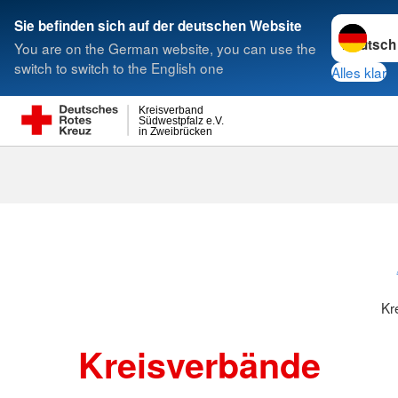
Sprache w
Sie befinden sich auf der deutschen Website
You are on the German website, you can use the
Suche
switch to switch to the English one
Alles klar
Kreisverband
Südwestpfalz e.V.
in Zweibrücken
Kreisverbänd
Kr
Kreisverbände