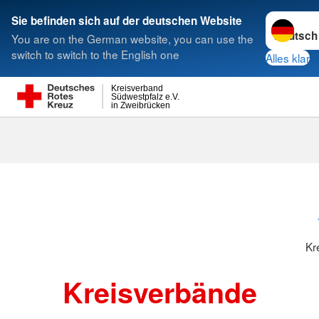
Sprache w
Sie befinden sich auf der deutschen Website
You are on the German website, you can use the
Suche
switch to switch to the English one
Alles klar
Kreisverband
Südwestpfalz e.V.
in Zweibrücken
Kreisverbänd
Kr
Kreisverbände