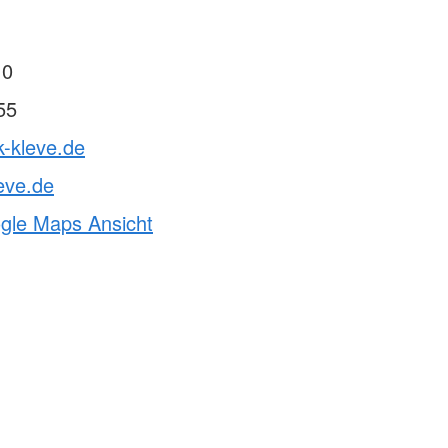
 0
55
k-kleve.de
eve.de
ogle Maps Ansicht