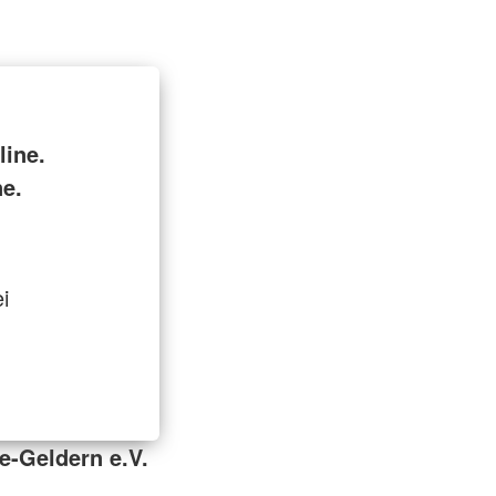
ine.
ne.
i
e-Geldern e.V.