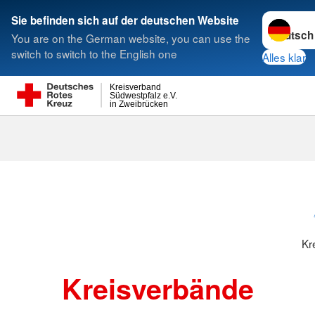
Sprache w
Sie befinden sich auf der deutschen Website
You are on the German website, you can use the
Suche
switch to switch to the English one
Alles klar
Kreisverband
Südwestpfalz e.V.
in Zweibrücken
Kreisverbänd
Kr
Kreisverbände