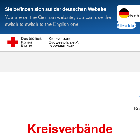
Sprache w
Sie befinden sich auf der deutschen Website
You are on the German website, you can use the
Suche
switch to switch to the English one
Alles klar
Kreisverband
Südwestpfalz e.V.
in Zweibrücken
Kreisverbänd
Kr
Kreisverbände