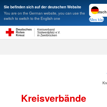
Sprache w
Sie befinden sich auf der deutschen Website
You are on the German website, you can use the
Suche
switch to switch to the English one
Alles klar
Kreisverband
Südwestpfalz e.V.
in Zweibrücken
Kreisverbänd
Kr
Kreisverbände