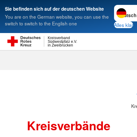
Sprache w
Sie befinden sich auf der deutschen Website
You are on the German website, you can use the
Suche
switch to switch to the English one
Alles klar
Kreisverband
Südwestpfalz e.V.
in Zweibrücken
Kreisverbänd
Kr
Kreisverbände