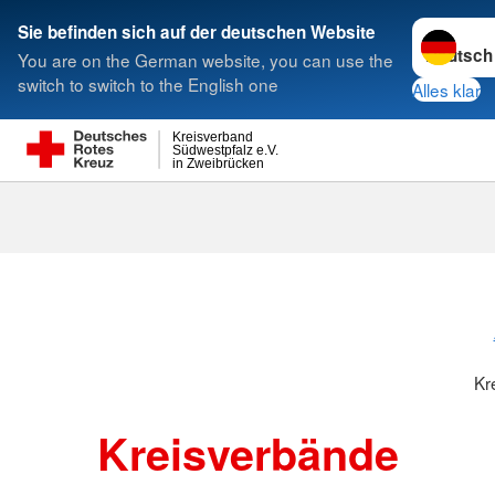
Sprache w
Sie befinden sich auf der deutschen Website
You are on the German website, you can use the
Suche
switch to switch to the English one
Alles klar
Kreisverband
Südwestpfalz e.V.
in Zweibrücken
Kreisverbänd
Kr
Kreisverbände