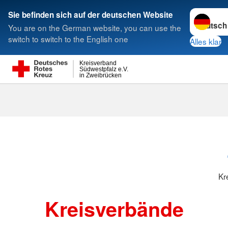
Sprache w
Sie befinden sich auf der deutschen Website
You are on the German website, you can use the
Suche
switch to switch to the English one
Alles klar
Kreisverband
Südwestpfalz e.V.
in Zweibrücken
Kreisverbänd
Kr
Kreisverbände