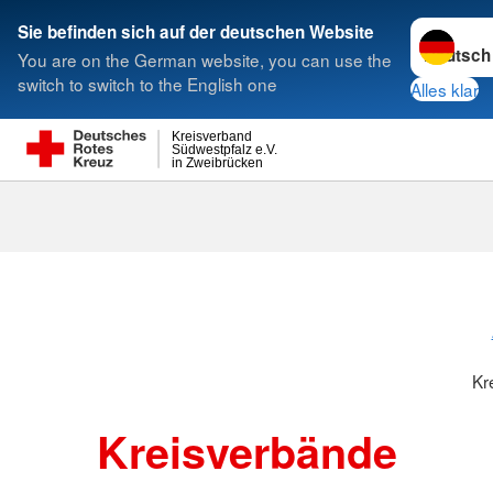
Sprache w
Sie befinden sich auf der deutschen Website
You are on the German website, you can use the
Suche
switch to switch to the English one
Alles klar
Kreisverband
Südwestpfalz e.V.
in Zweibrücken
Kreisverbänd
Kr
Kreisverbände