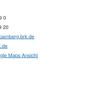
9 0
9 20
vbamberg.brk.de
k.de
ogle Maps Ansicht