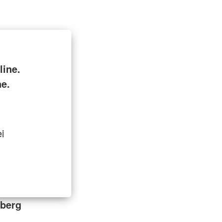
ine.
ne.
i
berg