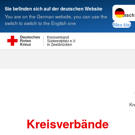
Sprache w
Sie befinden sich auf der deutschen Website
You are on the German website, you can use the
Suche
switch to switch to the English one
Alles klar
Kreisverband
Südwestpfalz e.V.
in Zweibrücken
Kreisverbänd
Kr
Kreisverbände