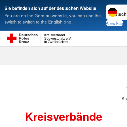
Sprache w
Sie befinden sich auf der deutschen Website
You are on the German website, you can use the
Suche
switch to switch to the English one
Alles klar
Kreisverband
Südwestpfalz e.V.
in Zweibrücken
Kreisverbänd
Kr
Kreisverbände