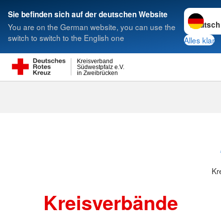
Sprache w
Sie befinden sich auf der deutschen Website
You are on the German website, you can use the
Suche
switch to switch to the English one
Alles klar
Kreisverband
Südwestpfalz e.V.
in Zweibrücken
Kreisverbänd
Kr
Kreisverbände